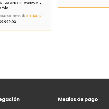
W BALANCE-BBW80WMG
o Vde
otas sin interés de
$18.333,17
09.999,00
egación
Medios de pago