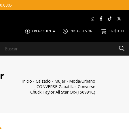
.000.-
0
$0,00
CREAR CUENTA
INICIAR SESIÓN
-
r
Inicio
-
Calzado
-
Mujer
-
Moda/Urbano
-
CONVERSE-Zapatillas Converse
Chuck Taylor All Star Ox-(156991C)