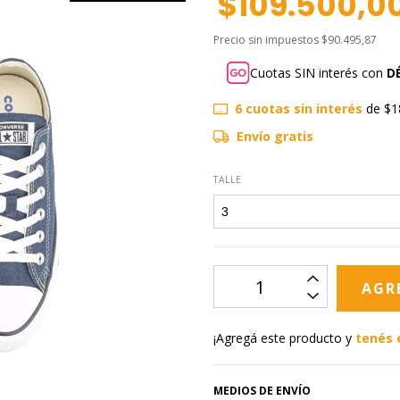
$109.500,0
Precio sin impuestos
$90.495,87
Cuotas SIN interés con
D
6
cuotas sin interés
de
$1
Envío gratis
TALLE
¡Agregá este producto y
tenés 
MEDIOS DE ENVÍO