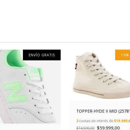
ENVÍO GRATIS
19
TOPPER-HYDE II MID (2578
3
cuotas sin interés de
$19.999,
$59.999,00
$74.500,00