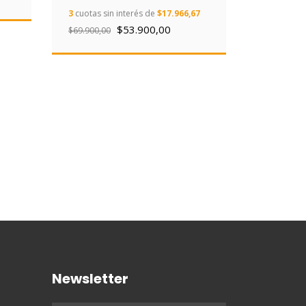
REEBOK-
3
cuotas sin interés de
$17.966,67
$53.900,00
$69.900,00
3
cuotas si
$84.999
Newsletter