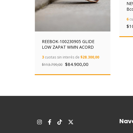
0SK1-
NE
Bc
9.999,67
6
cu
$1
REEBOK-100230905 GLIDE
LOW ZAPAT WMN ACORD
3
cuotas sin interés de
$28.300,00
$84.900,00
$113.799,00
Nav