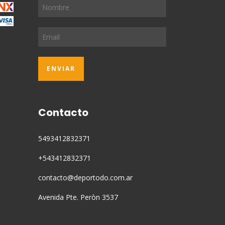
Contacto
5493412832371
+543412832371
contacto@deportodo.com.ar
Avenida Pte. Peròn 3537