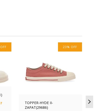
%
OFF
23
%
OFF
1)
TOPPER-HYDE II-
67
ZAPAT(29686)