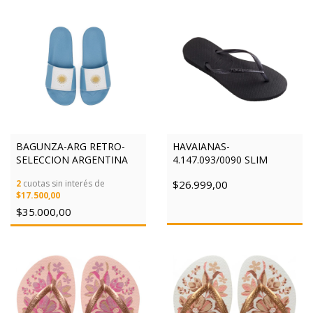
BAGUNZA-ARG RETRO-
HAVAIANAS-
SELECCION ARGENTINA
4.147.093/0090 SLIM
2
cuotas sin interés de
$26.999,00
$17.500,00
$35.000,00