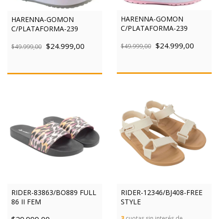
HARENNA-GOMON
HARENNA-GOMON
C/PLATAFORMA-239
C/PLATAFORMA-239
$24.999,00
$24.999,00
$49.999,00
$49.999,00
RIDER-83863/BO889 FULL
RIDER-12346/BJ408-FREE
86 II FEM
STYLE
$29.999,00
3
cuotas sin interés de