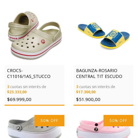
CROCS-
BAGUNZA-ROSARIO
C11016/1AS_STUCCO
CENTRAL TIT ESCUDO
3
cuotas sin interés de
3
cuotas sin interés de
$23.333,00
$17.300,00
$69.999,00
$51.900,00
50
%
OFF
50
%
OFF