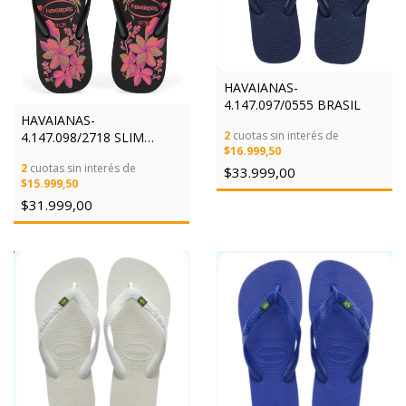
HAVAIANAS-
4.147.097/0555 BRASIL
HAVAIANAS-
2
cuotas sin interés de
4.147.098/2718 SLIM
$16.999,50
ORGANIC
2
cuotas sin interés de
$33.999,00
$15.999,50
$31.999,00