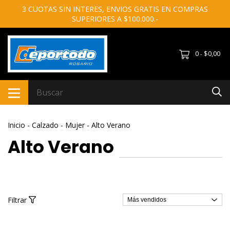
3 CUOTAS SIN INTERES, ENVIOS GRATIS EN COMPRAS
SUPERIORES A $100.000.-
0
$0,00
-
Inicio
-
Calzado
-
Mujer
-
Alto Verano
Alto Verano
Filtrar