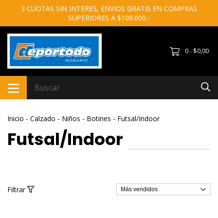
3 CUOTAS SIN INTERES, ENVIOS GRATIS EN COMPRAS
SUPERIORES A $100.000.-
0
$0,00
-
Inicio
-
Calzado
-
Niños
-
Botines
-
Futsal/Indoor
Futsal/Indoor
Filtrar